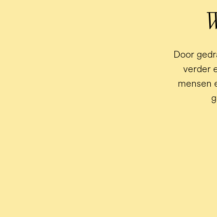
W
Door gedra
verder 
mensen e
g