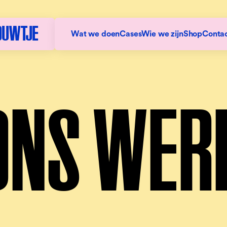
DUWTJE
Wat we doen
Cases
Wie we zijn
Shop
Conta
ONS WER