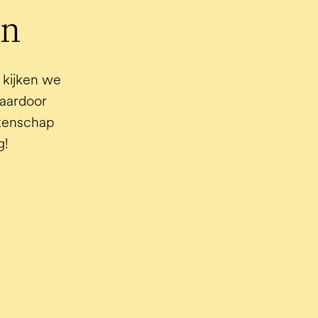
en
kijken we 
aardoor 
tenschap 
g!