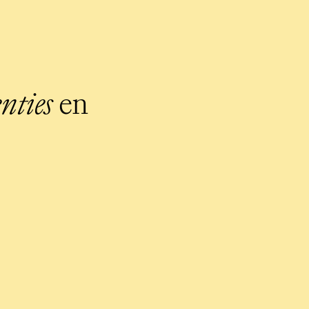
nties
en