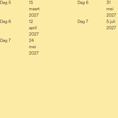
Dag 5
15
Dag 6
31
maart
mei
2027
2027
Dag 6
12
Dag 7
5 juli
april
2027
2027
Dag 7
24
mei
2027
Langer blijven in 
Zutphen?
Kom je van verder weg of wil je er een extra dag 