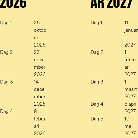
2026
AR 2027
Dag 1
26
Dag 1
11
oktob
januar
er
i
2026
2027
Dag 2
23
Dag 2
1
nove
febru
mber
ari
2026
2027
Dag 3
14
Dag 3
1
dece
maart
mber
2027
2026
Dag 4
5 april
Dag 4
8
2027
febru
Dag 5
10
ari
mei
2026
2027