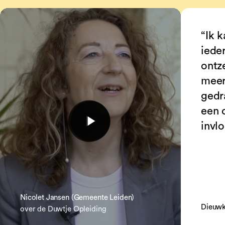
“Ik 
iede
ontz
meer
gedr
een 
invl
Nicolet Jansen (Gemeente Leiden)
Dieuwk
over de Duwtje Opleiding