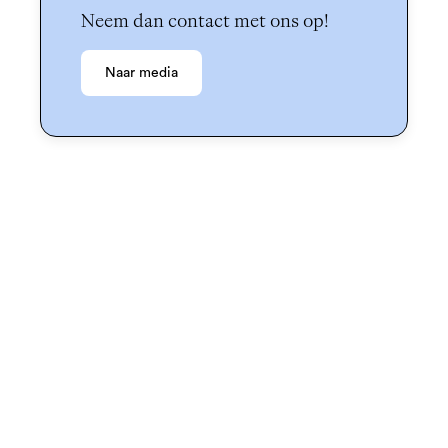
Neem dan contact met ons op!
Naar media
Blijf op de
hoogte
van alles over
gedragsverandering