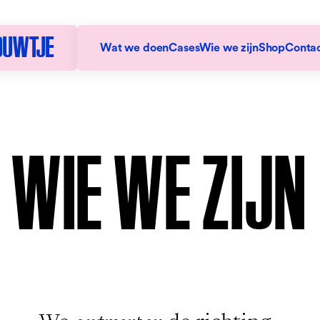
DUWTJE
Wat we doen
Cases
Wie we zijn
Shop
Conta
WIE WE ZIJN