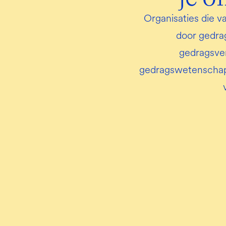
Organisaties die v
door gedrag
gedragsver
gedragswetenschapp