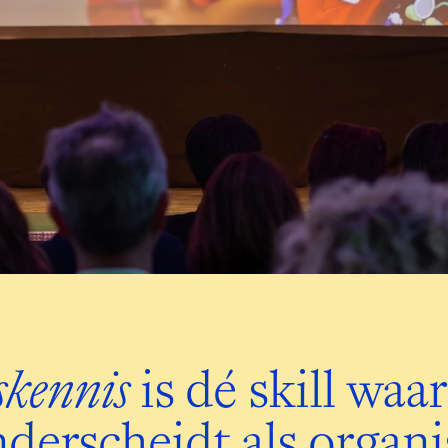
skennis
 is dé skill waar
nderscheidt als organi