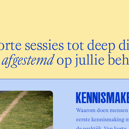
d afgestemd 
op jullie be
KENNISMAK
Waarom doen mensen n
eerste kennismaking me
de praktijk. Van korte,