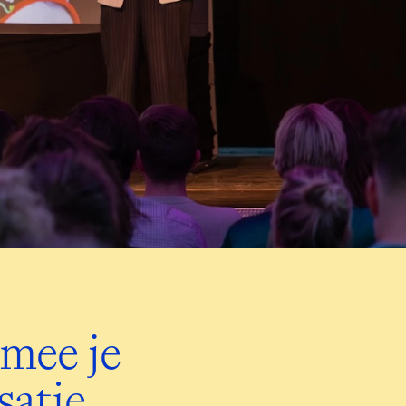
mee je 

satie