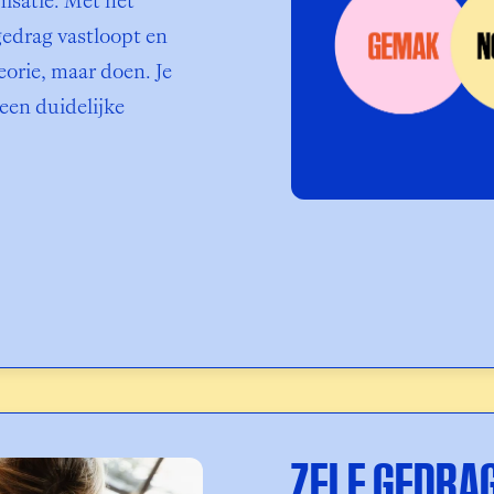
isatie. Met het 
edrag vastloopt en 
orie, maar doen. Je 
een duidelijke 
ZELF GEDRA