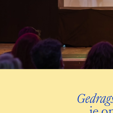
Gedrag
je o