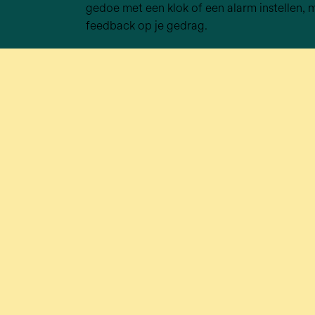
gedoe met een klok of een alarm instellen, 
feedback op je gedrag.