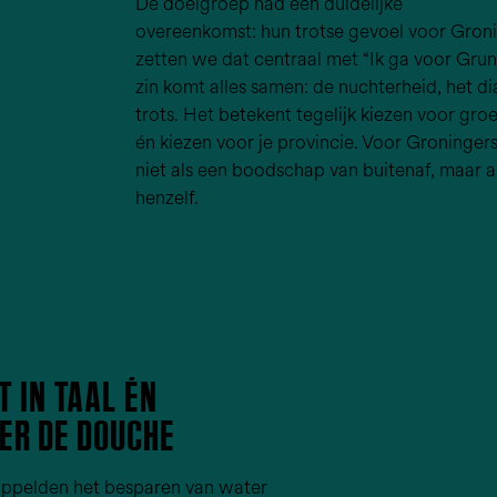
De doelgroep had één duidelijke
overeenkomst: hun trotse gevoel voor Gron
zetten we dat centraal met “Ik ga voor Grunn
zin komt alles samen: de nuchterheid, het di
trots. Het betekent tegelijk kiezen voor gr
én kiezen voor je provincie. Voor Groningers
niet als een boodschap van buitenaf, maar al
henzelf.
T IN TAAL ÉN
ER DE DOUCHE
ppelden het besparen van water