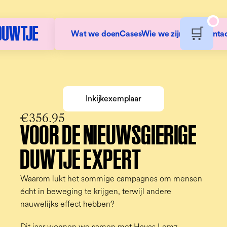
DUWTJE
🛒
Wat we doen
Cases
Wie we zijn
Shop
Conta
Inkijkexemplaar
€356.95
VOOR DE NIEUWSGIERIGE 
DUWTJE EXPERT
Waarom lukt het sommige campagnes om mensen 
écht in beweging te krijgen, terwijl andere 
nauwelijks effect hebben?
Dit jaar wonnen we samen met Havas Lemz 