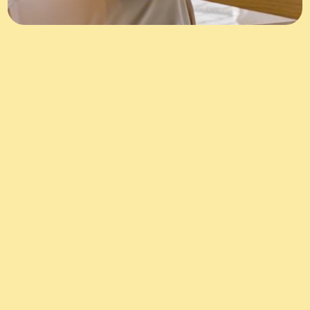
Blijf op de
hoogte
van alles over
gedragsverandering
LinkedIn
Instagram
WAT WE DOEN