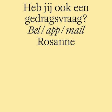
Heb jij ook een
gedragsvraag?
Bel
/
app
/
mail
Rosanne
Blijf op de
hoogte
van alles over
gedragsverandering
LinkedIn